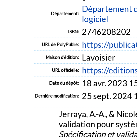
Département de
Département:
logiciel
2746208202
ISBN:
https://public
URL de PolyPublie:
Lavoisier
Maison d'édition:
https://editions
URL officielle:
18 avr. 2023 1
Date du dépôt:
25 sept. 2024 
Dernière modification:
Jerraya, A.-A., & Nic
validation pour syst
Spécification et vali