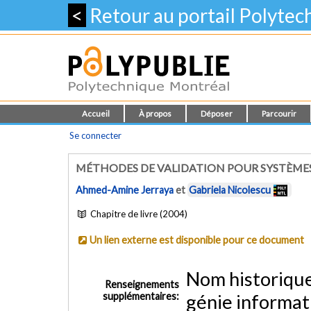
<
Retour au portail Polyte
Accueil
À propos
Déposer
Parcourir
Se connecter
MÉTHODES DE VALIDATION POUR SYSTÈME
Ahmed-Amine Jerraya
et
Gabriela Nicolescu
Chapitre de livre (2004)
Un lien externe est disponible pour ce document
Nom historiqu
Renseignements
supplémentaires:
génie informat