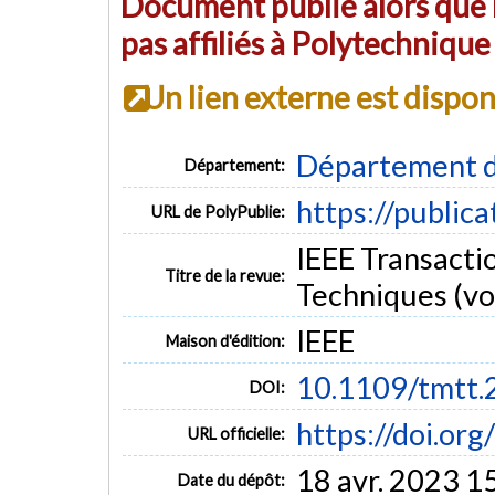
Document publié alors que l
pas affiliés à Polytechniqu
Un lien externe est dispo
Département d
Département:
https://public
URL de PolyPublie:
IEEE Transacti
Titre de la revue:
Techniques (vol
IEEE
Maison d'édition:
10.1109/tmtt
DOI:
https://doi.or
URL officielle:
18 avr. 2023 1
Date du dépôt: