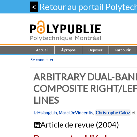
<
Retour au portail Polyte
Accueil
À propos
Déposer
Parcourir
Se connecter
ARBITRARY DUAL-BA
COMPOSITE RIGHT/LE
LINES
I.-Hsiang Lin
,
Marc DeVincentis
,
Christophe Caloz
et
Article de revue (2004)