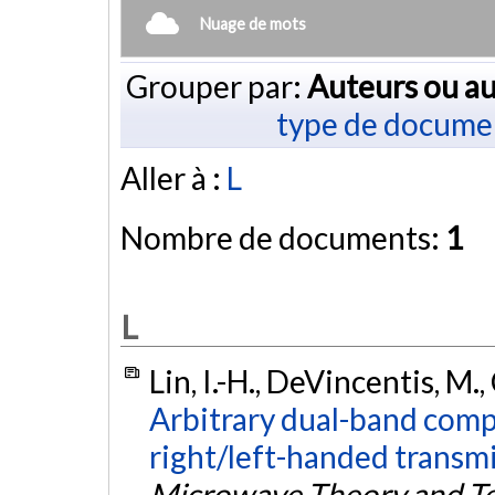
Nuage de mots
Grouper par:
Auteurs ou au
type de docume
Aller à :
L
Nombre de documents:
1
L
Lin, I.-H., DeVincentis, M., 
Arbitrary dual-band com
right/left-handed transmi
Microwave Theory and T