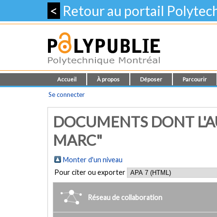
<
Retour au portail Polyte
Accueil
À propos
Déposer
Parcourir
Se connecter
DOCUMENTS DONT L'AU
MARC"
Monter d'un niveau
Pour citer ou exporter
Réseau de collaboration