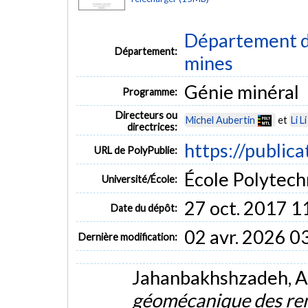
Département de
Département:
mines
Génie minéral
Programme:
Directeurs ou
Michel Aubertin
et
Li Li
directrices:
https://public
URL de PolyPublie:
École Polytech
Université/École:
27 oct. 2017 1
Date du dépôt:
02 avr. 2026 0
Dernière modification:
Jahanbakhshzadeh, A.
géomécanique des rem