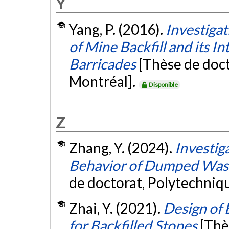
Y
Yang, P. (2016).
Investiga
of Mine Backfill and its I
Barricades
[Thèse de doct
Montréal].
Disponible
Z
Zhang, Y. (2024).
Investig
Behavior of Dumped Waste
de doctorat, Polytechniq
Zhai, Y. (2021).
Design of
for Backfilled Stopes
[Thè