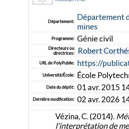
Département de
Département:
mines
Génie civil
Programme:
Directeurs ou
Robert Corthé
directrices:
https://public
URL de PolyPublie:
École Polytech
Université/École:
01 avr. 2015 1
Date du dépôt:
02 avr. 2026 1
Dernière modification:
Vézina, C. (2014).
Mét
l'interprétation de m