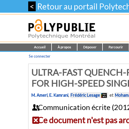
<
Retour au portail Polyte
Accueil
À propos
Déposer
Parcourir
Se connecter
ULTRA-FAST QUENCH-R
FOR HIGH-SPEED SIN
M. Ameri
,
E. Kamrani
,
Frédéric Lesage
et
Mohama
Communication écrite (201
Ce document n'est pas ar