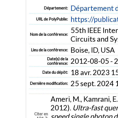
Département d
Département:
https://public
URL de PolyPublie:
55th IEEE Int
Nom de la conférence:
Circuits and 
Boise, ID, USA
Lieu de la conférence:
Date(s) de la
2012-08-05 - 
conférence:
18 avr. 2023 1
Date du dépôt:
25 sept. 2024 
Dernière modification:
Ameri, M., Kamrani, E.
2012).
Ultra-fast quen
Citer en
speed single photon 