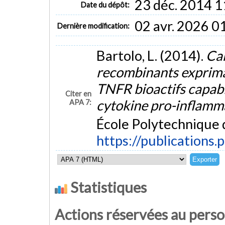
23 déc. 2014 1
Date du dépôt:
02 avr. 2026 0
Dernière modification:
Bartolo, L. (2014).
Car
recombinants exprima
TNFR bioactifs capables
Citer en
cytokine pro-inflam
APA 7:
École Polytechnique 
https://publications.
Statistiques
Actions réservées au pers