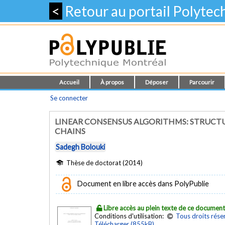
<
Retour au portail Polyte
Accueil
À propos
Déposer
Parcourir
Se connecter
LINEAR CONSENSUS ALGORITHMS: STRUCT
CHAINS
Sadegh Bolouki
Thèse de doctorat (2014)
Document en libre accès dans PolyPublie
Libre accès au plein texte de ce documen
Conditions d'utilisation:
Tous droits rése
Télécharger (855kB)