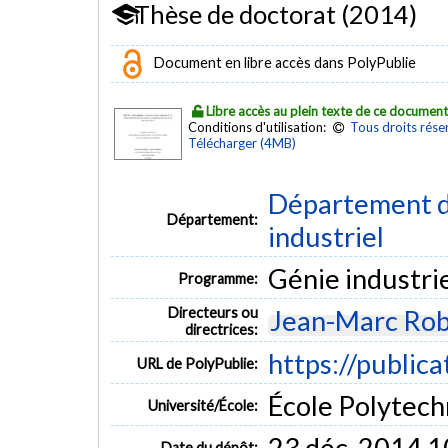
Thèse de doctorat (2014)
Document en libre accès dans PolyPublie
Libre accès au plein texte de ce documen
Conditions d'utilisation:
Tous droits rése
Télécharger (4MB)
Département d
Département:
industriel
Génie industri
Programme:
Directeurs ou
Jean-Marc Rob
directrices:
https://public
URL de PolyPublie:
École Polytech
Université/École:
23 déc. 2014 1
Date du dépôt: