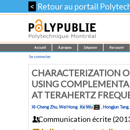
<
Retour au portail Polyte
Accueil
À propos
Déposer
Parcourir
Se connecter
CHARACTERIZATION O
USING COMPLEMENTAR
AT TERAHERTZ FREQU
Xi-Cheng Zhu
,
Wei Hong
,
Ke Wu
,
Hongjun Tang
Communication écrite (201