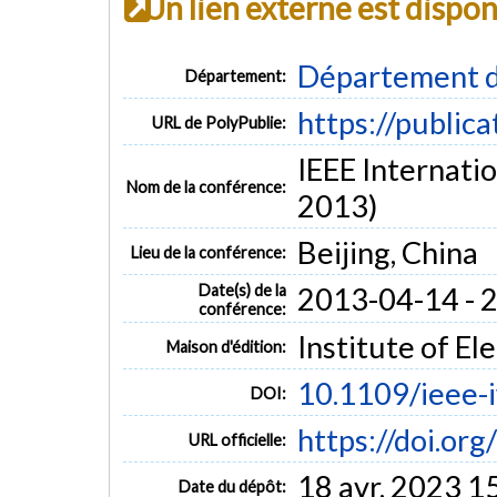
Un lien externe est dispo
Département d
Département:
https://public
URL de PolyPublie:
IEEE Internati
Nom de la conférence:
2013)
Beijing, China
Lieu de la conférence:
Date(s) de la
2013-04-14 - 
conférence:
Institute of El
Maison d'édition:
10.1109/ieee-
DOI:
https://doi.or
URL officielle:
18 avr. 2023 1
Date du dépôt: