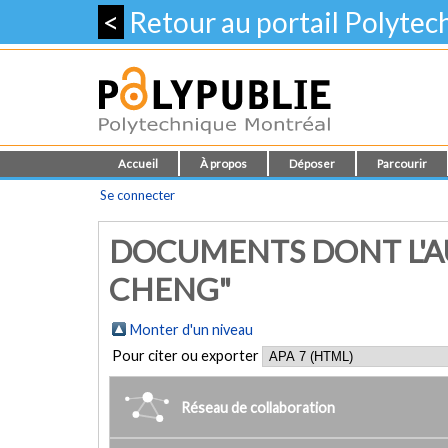
<
Retour au portail Polyte
Accueil
À propos
Déposer
Parcourir
Se connecter
DOCUMENTS DONT L'A
CHENG"
Monter d'un niveau
Pour citer ou exporter
Réseau de collaboration