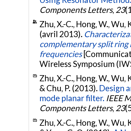
Components Letters
,
23
(
Zhu, X.-C., Hong, W., Wu, K.
(avril 2013).
Characterizat
complementary split ring 
frequencies
[Communicati
Wireless Symposium (IWS 
Zhu, X.-C., Hong, W., Wu, K.,
& Chu, P. (2013).
Design a
mode planar filter.
IEEE M
Components Letters
,
23
(
Zhu, X.-C., Hong, W., Wu, K.,