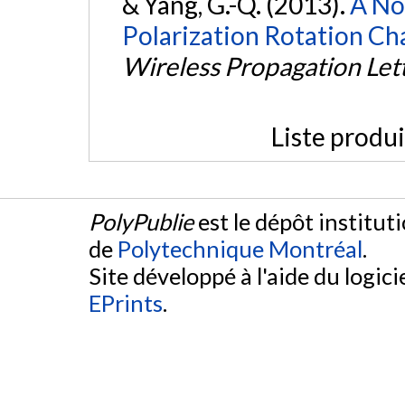
& Yang, G.-Q. (2013).
A No
Polarization Rotation Cha
Wireless Propagation Let
Liste produ
PolyPublie
est le dépôt institut
de
Polytechnique Montréal
.
Site développé à l'aide du logicie
EPrints
.