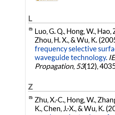
L
Luo, G. Q., Hong, W., Hao, Z.-
Zhou, H. X., & Wu, K. (200
frequency selective surfa
waveguide technology.
I
Propagation
,
53
(12), 403
Z
Zhu, X.-C., Hong, W., Zhang,
K., Chen, J.-X., & Wu, K. (