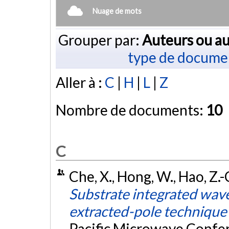
Nuage de mots
Grouper par:
Auteurs ou au
type de docume
Aller à :
C
|
H
|
L
|
Z
Nombre de documents:
10
C
Che, X., Hong, W., Hao, Z.
Substrate integrated waveg
extracted-pole technique
Pacific Microwave Confe