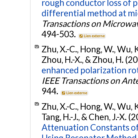
rough conductor loss of p
differential method at m
Transactions on Microwa
494-503.
Lien externe
Zhu, X.-C., Hong, W., Wu, K.,
Zhou, H.-X., & Zhou, H. (2
enhanced polarization rot
IEEE Transactions on Ant
944.
Lien externe
Zhu, X.-C., Hong, W., Wu, K.,
Tang, H.-J., & Chen, J.-X. (
Attenuation Constants o
Using Resonator Method