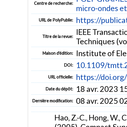
Centre de recherche:
micro-ondes et
https://public
URL de PolyPublie:
IEEE Transacti
Titre de la revue:
Techniques (vol
Institute of El
Maison d'édition:
10.1109/tmtt
DOI:
https://doi.or
URL officielle:
18 avr. 2023 1
Date du dépôt:
08 avr. 2025 0
Dernière modification:
Hao, Z.-C., Hong, W., C
(2005). Compact Sup