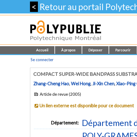
<
Retour au portail Polyte
Accueil
À propos
Déposer
Parcourir
Se connecter
COMPACT SUPER-WIDE BANDPASS SUBSTRAT
Zhang-Cheng Hao
,
Wei Hong
,
Ji-Xin Chen
,
Xiao-Ping
Article de revue (2005)
Un lien externe est disponible pour ce document
Département d
Département:
POLY-GRAMES -