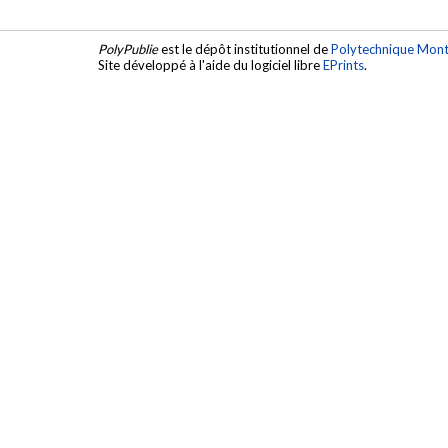
and higher order modes within a periodic SIW unit-ce
fast wave associated with the substrate selection, per
cutoff frequencies is studied, analyzed and demo
PolyPublie
est le dépôt institutionnel de
Polytechnique Mont
HSH are also investigated and their contribution to d
Site développé à l'aide du logiciel libre
EPrints
.
are explained.