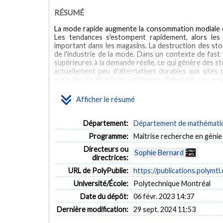
RÉSUMÉ
La mode rapide augmente la consommation modiale e
Les tendances s'estompent rapidement, alors les
important dans les magasins. La destruction des sto
de l'industrie de la mode. Dans un contexte de fast
supérieures à la demande réelle, ce qui génère des st
actuellement peu d'alternatives durables aux sites
cycle de vie établit la pertinence d'aborder ces en
conçus, fabriqués et distribués. La première 
d'approvisionnement conventionnelle d'un vêtement 
Afficher le résumé
matière première jusqu'aux vêtements usagés en po
générant des externalités négatives dans l'industrie
crée des pays consommateurs dépendants des impor
Département:
Département de mathématiqu
équipés pour gérer les résidus textiles. L'étude mo
Programme:
Maîtrise recherche en génie 
stratégies majeures pour une transition durable, mai
et le manque de pratiques fiables de gestion des déc
Directeurs ou
Sophie Bernard
développe un modèle d'optimisation proposant 
directrices:
consommateurs et l'élasticité croisée des vêtement
URL de PolyPublie:
https://publications.polymtl
solde en fin de tendance. Dans un premier temps, un 
présence de politiques publiques : une taxe sur l'élim
Université/École:
Polytechnique Montréal
producteur. Ensuite, les quantités mises sur le marc
Date du dépôt:
06 févr. 2023 14:37
un planificateur social maximisant la fonction de b
incitatifs économiques sur la prise de décision
Dernière modification:
29 sept. 2024 11:53
supplémentaires à la production, il y a une baisse at