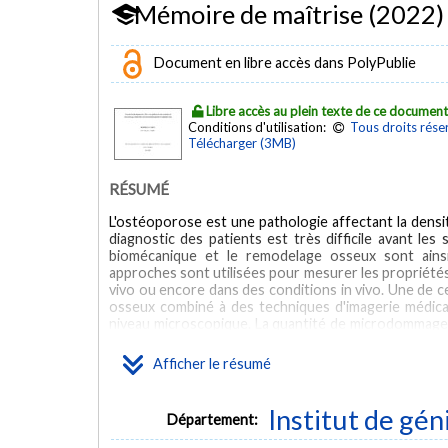
Mémoire de maîtrise (2022)
Document en libre accès dans PolyPublie
Libre accès au plein texte de ce documen
Conditions d'utilisation:
Tous droits rése
Télécharger (3MB)
RÉSUMÉ
L'ostéoporose est une pathologie affectant la densi
diagnostic des patients est très difficile avant le
biomécanique et le remodelage osseux sont ains
approches sont utilisées pour mesurer les propriétés
vivo ou encore dans des conditions in vivo. Une de 
osseux combiné à des techniques d'imagerie médica
niveau microscopique. La quantité de microdommage 
être évalués à l'aide d'algorithmes à partir des
présentant le développement d'une plateforme ex viv
Afficher le résumé
3D. Une première étude a investigué le potentiel d
osseux dans l'os trabéculaire. Six cylindres d'os bovi
et ont ensuite été imagés avec un microCT à une réso
Institut de gén
Département:
ont ensuite été colorés à l'aide d'un agent de co
échantillons non colorés (échantillons 3 à 6) ont é