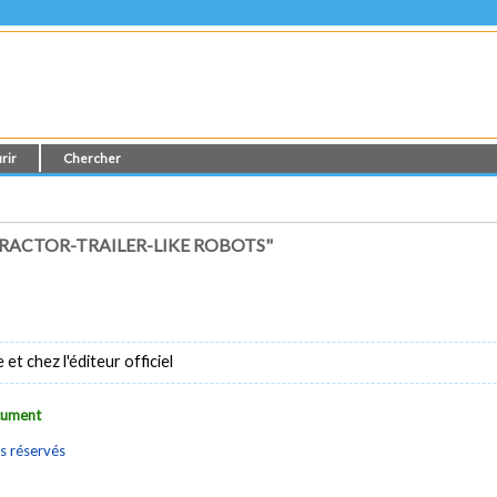
rir
Chercher
RACTOR-TRAILER-LIKE ROBOTS"
t chez l'éditeur officiel
ocument
s réservés