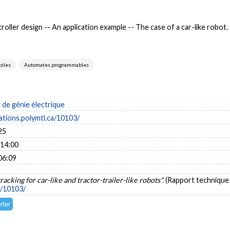
roller design -- An application example -- The case of a car-like robot.
biles
Automates programmables
de génie électrique
cations.polymtl.ca/10103/
25
 14:00
06:09
racking for car-like and tractor-trailer-like robots".
(Rapport technique
a/10103/