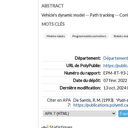
ABSTRACT
Vehicle's dynamic model -- Path tracking -- Cont
MOTS CLÉS
Mobile robots
Programmable controllers
Robots mo
Département:
Département 
URL de PolyPublie:
https://publi
Numéro du rapport:
EPM-RT-93-
Date du dépôt:
07 févr. 2022
Dernière modification:
13 oct. 2024 
Citer en APA
De Santis, R. M. (1993).
"Path-t
7:
https://publications.polymtl.c
Statistiques