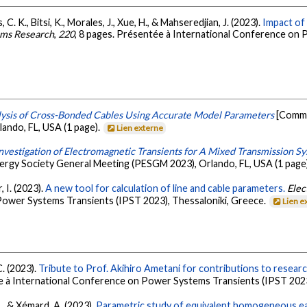
C. K., Bitsi, K., Morales, J., Xue, H., & Mahseredjian, J. (2023).
Impact of
ems Research
,
220
, 8 pages. Présentée à International Conference on
ysis of Cross-Bonded Cables Using Accurate Model Parameters
[Commu
ando, FL, USA (1 page).
Lien externe
nvestigation of Electromagnetic Transients for A Mixed Transmission 
ergy Society General Meeting (PESGM 2023), Orlando, FL, USA (1 page
, I. (2023).
A new tool for calculation of line and cable parameters.
Elec
ower Systems Transients (IPST 2023), Thessaloniki, Greece.
Lien e
C. (2023).
Tribute to Prof. Akihiro Ametani for contributions to resear
ée à International Conference on Power Systems Transients (IPST 2023
I., & Xémard, A. (2023).
Parametric study of equivalent homogeneous ea