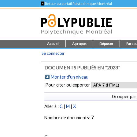
<
Retour au portail Polytechnique Montréal
Accueil
À propos
Déposer
Parcou
Se connecter
DOCUMENTS PUBLIÉS EN "2023"
Monter d'un niveau
Pour citer ou exporter
Grouper par
Aller à :
C
|
M
|
X
Nombre de documents:
7
C