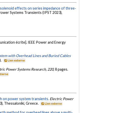
 solenoid effects on series impedance of three-
 Power Systems Transients (IPST 2023),
nication écrite]. IEEE Power and Energy
System with Overhead Lines and Buried Cables
).
Lien externe
tric Power Systems Research
,
220
, 8 pages.
xterne
ch on power system transients.
Electric Power
), Thessaloniki, Greece.
Lien externe
rth method for overhead lines above a multi-