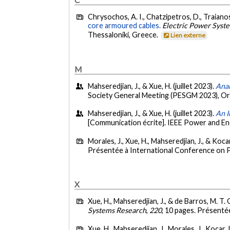
Chrysochos, A. I., Chatzipetros, D., Traianos, 
core armoured cables.
Electric Power Syst
Thessaloniki, Greece.
Lien externe
M
Mahseredjian, J., & Xue, H. (juillet 2023).
Anal
Society General Meeting (PESGM 2023), Orl
Mahseredjian, J., & Xue, H. (juillet 2023).
An I
[Communication écrite]. IEEE Power and En
Morales, J., Xue, H., Mahseredjian, J., & Kocar
Présentée à International Conference on P
X
Xue, H., Mahseredjian, J., & de Barros, M. T. 
Systems Research
,
220
, 10 pages. Présent
Xue, H., Mahseredjian, J., Morales, J., Kocar, 