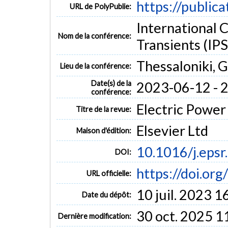
https://public
URL de PolyPublie:
International
Nom de la conférence:
Transients (IP
Thessaloniki, 
Lieu de la conférence:
Date(s) de la
2023-06-12 - 
conférence:
Electric Power
Titre de la revue:
Elsevier Ltd
Maison d'édition:
10.1016/j.eps
DOI:
https://doi.or
URL officielle:
10 juil. 2023 1
Date du dépôt:
30 oct. 2025 1
Dernière modification: