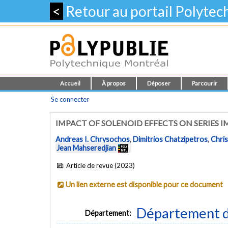
<
Retour au portail Polyte
Accueil
À propos
Déposer
Parcourir
Se connecter
IMPACT OF SOLENOID EFFECTS ON SERIES
Andreas I. Chrysochos
,
Dimitrios Chatzipetros
,
Chris
Jean Mahseredjian
Article de revue (2023)
Un lien externe est disponible pour ce document
Département d
Département: