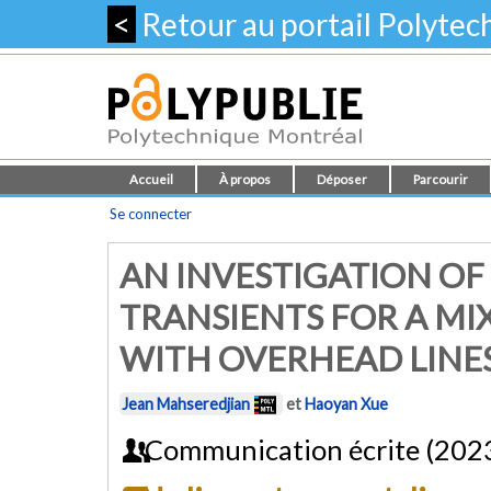
<
Retour au portail Polyte
Accueil
À propos
Déposer
Parcourir
Se connecter
AN INVESTIGATION O
TRANSIENTS FOR A MI
WITH OVERHEAD LINES
Jean Mahseredjian
et
Haoyan Xue
Communication écrite (202