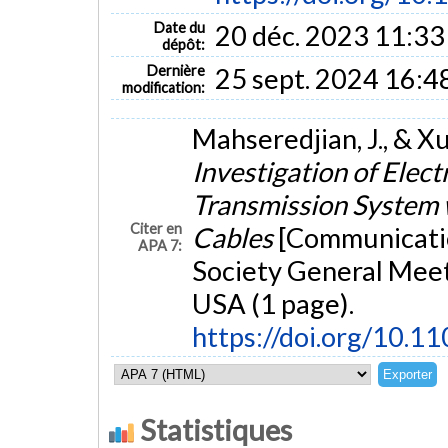
Date du
20 déc. 2023 11:33
dépôt:
Dernière
25 sept. 2024 16:4
modification:
Mahseredjian, J., & Xu
Investigation of Elec
Transmission System 
Citer en
Cables
[Communicatio
APA 7:
Society General Meet
USA (1 page).
https://doi.org/10
Statistiques