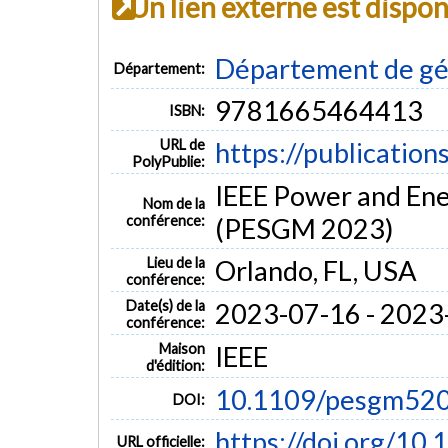
Un lien externe est dispo
Département de gén
Département:
9781665464413
ISBN:
URL de
https://publication
PolyPublie:
IEEE Power and Ene
Nom de la
conférence:
(PESGM 2023)
Lieu de la
Orlando, FL, USA
conférence:
Date(s) de la
2023-07-16 - 2023
conférence:
Maison
IEEE
d'édition:
10.1109/pesgm52
DOI:
https://doi.org/1
URL officielle: