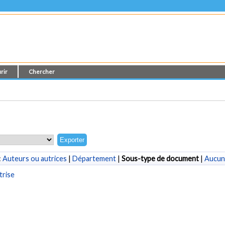
rir
Chercher
:
Auteurs ou autrices
|
Département
|
Sous-type de document
|
Aucun
trise