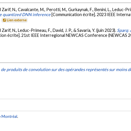
 Zarif, N., Cavalcante, M., Perotti, M., Gurkaynak, F., Benini, L., Leduc-Prim
yte quantized DNN inference
[Communication écrite]. 2023 IEEE Intern
.
Lien externe
Zarif, N., Leduc-Primeau, F., David, J. P., & Savaria, Y. (juin 2023).
Sparq: 
ion écrite]. 21st IEEE Interregional NEWCAS Conference (NEWCAS 202
 de produits de convolution sur des opérandes représentés sur moins de
e Montréal
.