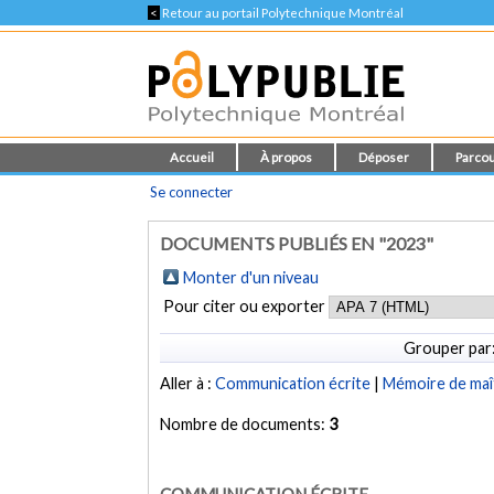
<
Retour au portail Polytechnique Montréal
Accueil
À propos
Déposer
Parcou
Se connecter
DOCUMENTS PUBLIÉS EN "2023"
Monter d'un niveau
Pour citer ou exporter
Grouper par
Aller à :
Communication écrite
|
Mémoire de maî
Nombre de documents:
3
COMMUNICATION ÉCRITE