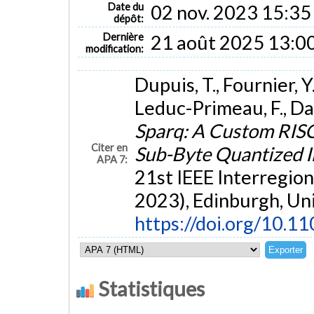
Date du
02 nov. 2023 15:35
dépôt:
Dernière
21 août 2025 13:0
modification:
Dupuis, T., Fournier, Y
Leduc-Primeau, F., Davi
Sparq: A Custom RISC-
Citer en
Sub-Byte Quantized 
APA 7:
21st IEEE Interreg
2023), Edinburgh, Un
https://doi.org/10
Statistiques