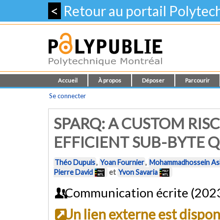
<
Retour au portail Polyte
Accueil
À propos
Déposer
Parcourir
Se connecter
SPARQ: A CUSTOM RIS
EFFICIENT SUB-BYTE 
Théo Dupuis
,
Yoan Fournier
,
Mohammadhossein As
Pierre David
et
Yvon Savaria
Communication écrite (202
Un lien externe est dispo