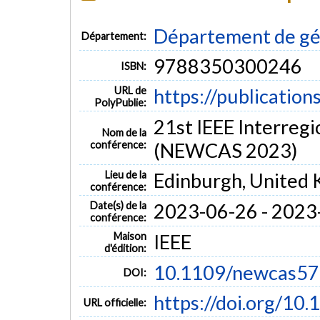
Département de gén
Département:
9788350300246
ISBN:
URL de
https://publication
PolyPublie:
21st IEEE Interre
Nom de la
conférence:
(NEWCAS 2023)
Lieu de la
Edinburgh, United
conférence:
Date(s) de la
2023-06-26 - 2023
conférence:
Maison
IEEE
d'édition:
10.1109/newcas5
DOI:
https://doi.org/1
URL officielle: