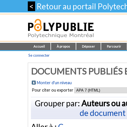
<
Retour au portail Polyte
Accueil
À propos
Déposer
Parcourir
Se connecter
DOCUMENTS PUBLIÉS E
Monter d'un niveau
Pour citer ou exporter
Grouper par:
Auteurs ou a
de document
Aller à :
C