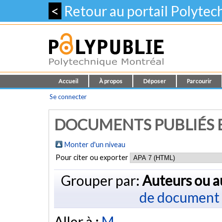
<
Retour au portail Polyte
Accueil
À propos
Déposer
Parcourir
Se connecter
DOCUMENTS PUBLIÉS E
Monter d'un niveau
Pour citer ou exporter
Grouper par:
Auteurs ou a
de document
Aller à :
M