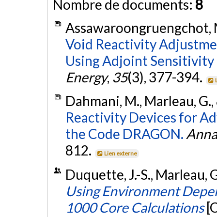
Nombre de documents:
8
Assawaroongruengchot, M.
Void Reactivity Adjustm
Using Adjoint Sensitivity
Energy
,
35
(3), 377-394.
Dahmani, M., Marleau, G., &
Reactivity Devices for 
the Code DRAGON.
Annal
812.
Lien externe
Duquette, J.-S., Marleau,
Using Environment Depen
1000 Core Calculations
[