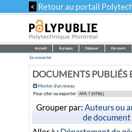
<
Retour au portail Polyte
Accueil
À propos
Déposer
Parcourir
Se connecter
DOCUMENTS PUBLIÉS E
Monter d'un niveau
Pour citer ou exporter
Grouper par:
Auteurs ou a
de document
Aller à :
Département de géni