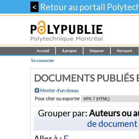
<
Retour au portail Polyte
Accueil
À propos
Déposer
Parcourir
Se connecter
DOCUMENTS PUBLIÉS E
Monter d'un niveau
Pour citer ou exporter
Grouper par:
Auteurs ou a
de document
Aller à :
F