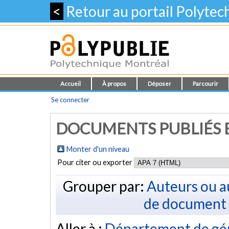
<
Retour au portail Polyte
Accueil
À propos
Déposer
Parcourir
Se connecter
DOCUMENTS PUBLIÉS E
Monter d'un niveau
Pour citer ou exporter
Grouper par:
Auteurs ou a
de document
Aller à :
Département de gé