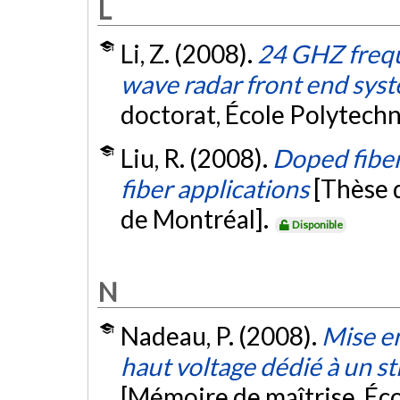
L
Li, Z. (2008).
24 GHZ freq
wave radar front end sys
doctorat, École Polytech
Liu, R. (2008).
Doped fiber 
fiber applications
[Thèse 
de Montréal].
Disponible
N
Nadeau, P. (2008).
Mise en
haut voltage dédié à un 
[Mémoire de maîtrise, Éc