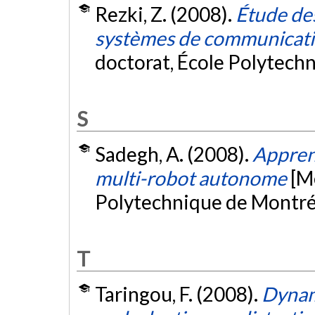
Rezki, Z. (2008).
Étude de
systèmes de communicatio
doctorat, École Polytech
S
Sadegh, A. (2008).
Appren
multi-robot autonome
[M
Polytechnique de Montré
T
Taringou, F. (2008).
Dynam