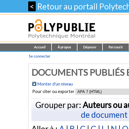
<
Retour au portail Polyte
Accueil
À propos
Déposer
Parcourir
Se connecter
DOCUMENTS PUBLIÉS E
Monter d'un niveau
Pour citer ou exporter
Grouper par:
Auteurs ou a
de document
Aller à :
A
|
B
|
C
|
G
|
L
|
N
|
O