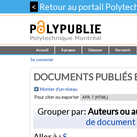
<
Retour au portail Polyte
Accueil
À propos
Déposer
Parcourir
Se connecter
DOCUMENTS PUBLIÉS E
Monter d'un niveau
Pour citer ou exporter
Grouper par:
Auteurs ou a
de document
Aller à :
S