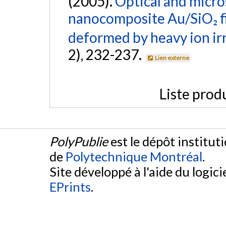
(2005).
Optical and micro
nanocomposite Au/SiO₂ fi
deformed by heavy ion irr
2), 232-237.
Lien externe
Liste prod
PolyPublie
est le dépôt institut
de
Polytechnique Montréal
.
Site développé à l'aide du logicie
EPrints
.