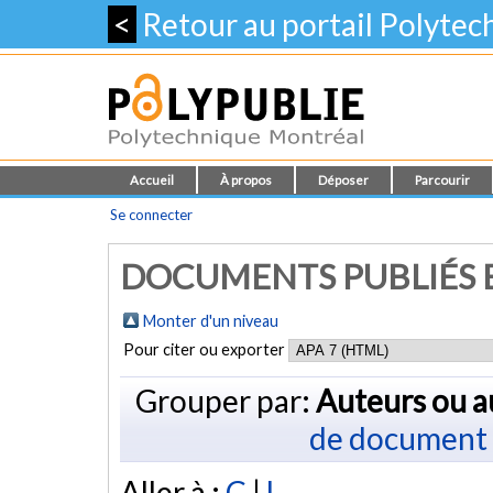
<
Retour au portail Polyte
Accueil
À propos
Déposer
Parcourir
Se connecter
DOCUMENTS PUBLIÉS E
Monter d'un niveau
Pour citer ou exporter
Grouper par:
Auteurs ou a
de document
Aller à :
C
|
L