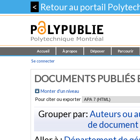
<
Retour au portail Polyte
Accueil
À propos
Déposer
Parcourir
Se connecter
DOCUMENTS PUBLIÉS E
Monter d'un niveau
Pour citer ou exporter
Grouper par:
Auteurs ou a
de document
Aller à :
Département de gé