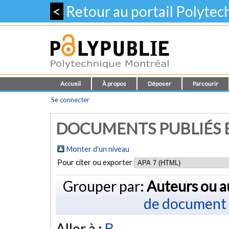
<
Retour au portail Polyte
Accueil
À propos
Déposer
Parcourir
Se connecter
DOCUMENTS PUBLIÉS E
Monter d'un niveau
Pour citer ou exporter
Grouper par:
Auteurs ou a
de document
Aller à :
B