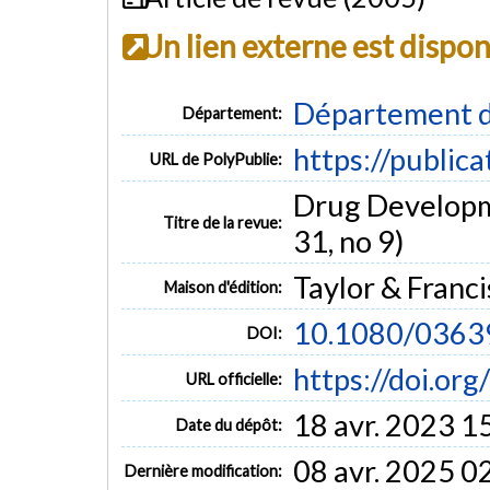
Un lien externe est dispo
Département d
Département:
https://public
URL de PolyPublie:
Drug Developme
Titre de la revue:
31, no 9)
Taylor & Franci
Maison d'édition:
10.1080/036
DOI:
https://doi.o
URL officielle:
18 avr. 2023 1
Date du dépôt:
08 avr. 2025 0
Dernière modification: