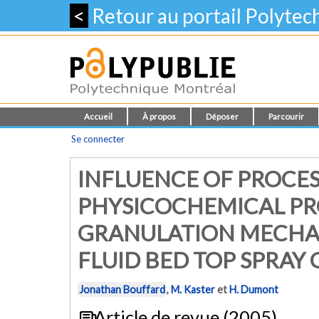
<
Retour au portail Polyte
Accueil
À propos
Déposer
Parcourir
Se connecter
INFLUENCE OF PROCES
PHYSICOCHEMICAL PR
GRANULATION MECHAN
FLUID BED TOP SPRAY
Jonathan Bouffard
,
M. Kaster
et
H. Dumont
Article de revue (2005)