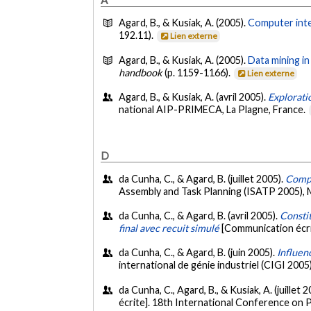
Agard, B., & Kusiak, A. (2005).
Computer inte
192.11).
Lien externe
Agard, B., & Kusiak, A. (2005).
Data mining i
handbook
(p. 1159-1166).
Lien externe
Agard, B., & Kusiak, A. (avril 2005).
Explorati
national AIP-PRIMECA, La Plagne, France.
D
da Cunha, C., & Agard, B. (juillet 2005).
Compo
Assembly and Task Planning (ISATP 2005),
da Cunha, C., & Agard, B. (avril 2005).
Consti
final avec recuit simulé
[Communication écri
da Cunha, C., & Agard, B. (juin 2005).
Influen
international de génie industriel (CIGI 200
da Cunha, C., Agard, B., & Kusiak, A. (juillet 
écrite]. 18th International Conference on P