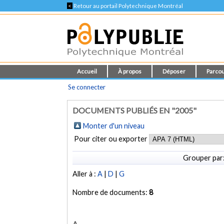
<
Retour au portail Polytechnique Montréal
Accueil
À propos
Déposer
Parcou
Se connecter
DOCUMENTS PUBLIÉS EN "2005"
Monter d'un niveau
Pour citer ou exporter
Grouper par
Aller à :
A
|
D
|
G
Nombre de documents:
8
A