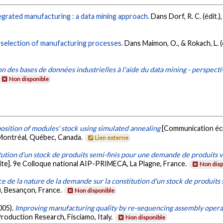
grated manufacturing : a data mining approach.
Dans Dorf, R. C. (édit.)
n selection of manufacturing processes.
Dans Maimon, O., & Rokach, L. (é
on des bases de données industrielles à l'aide du data mining - perspecti
Non disponible
sition of modules' stock using simulated annealing
[Communication écr
 Montréal, Québec, Canada.
Lien externe
tution d'un stock de produits semi-finis pour une demande de produits 
te]. 9e Colloque national AIP-PRIMECA, La Plagne, France.
Non disp
ce de la nature de la demande sur la constitution d'un stock de produits 
5), Besançon, France.
Non disponible
2005).
Improving manufacturing quality by re-sequencing assembly operat
roduction Research, Fisciamo, Italy.
Non disponible