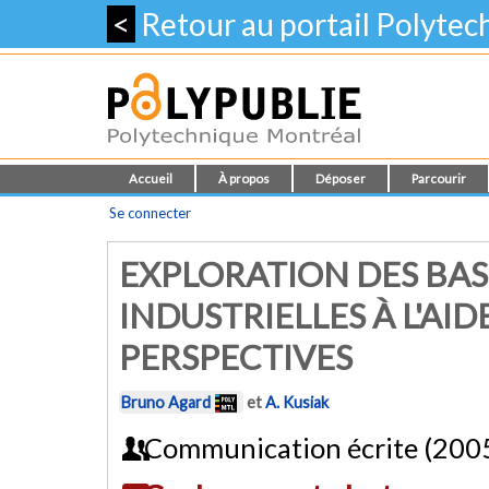
<
Retour au portail Polyte
Accueil
À propos
Déposer
Parcourir
Se connecter
EXPLORATION DES BA
INDUSTRIELLES À L'AID
PERSPECTIVES
Bruno Agard
et
A. Kusiak
Communication écrite (200