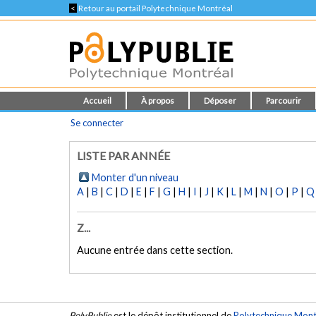
<
Retour au portail Polytechnique Montréal
Accueil
À propos
Déposer
Parcourir
Se connecter
LISTE PAR ANNÉE
Monter d'un niveau
A
|
B
|
C
|
D
|
E
|
F
|
G
|
H
|
I
|
J
|
K
|
L
|
M
|
N
|
O
|
P
|
Q
Z...
Aucune entrée dans cette section.
PolyPublie
est le dépôt institutionnel de
Polytechnique Mont