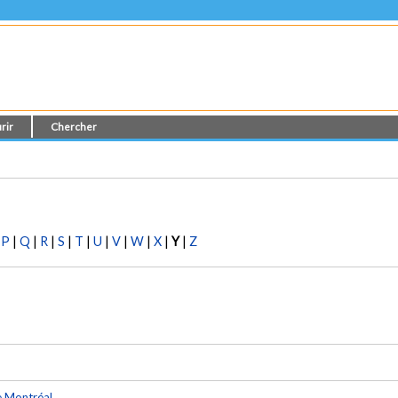
rir
Chercher
|
P
|
Q
|
R
|
S
|
T
|
U
|
V
|
W
|
X
|
Y
|
Z
e Montréal
.