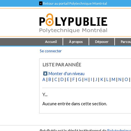
<
Retour au portail Polytechnique Montréal
Accueil
À propos
Déposer
Parcou
Se connecter
LISTE PAR ANNÉE
Monter d'un niveau
A
|
B
|
C
|
D
|
E
|
F
|
G
|
H
|
I
|
J
|
K
|
L
|
M
|
N
|
O
Y...
Aucune entrée dans cette section.
PolyPublie
est le dépôt institutionnel de
Polytechniqu