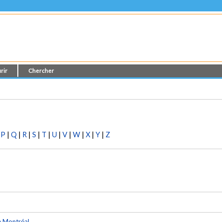
rir
Chercher
|
P
|
Q
|
R
|
S
|
T
|
U
|
V
|
W
|
X
|
Y
|
Z
e Montréal
.