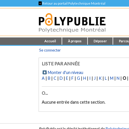
<
Retour au portail Polytechnique Montréal
Accueil
À propos
Déposer
Parcou
Se connecter
LISTE PAR ANNÉE
Monter d'un niveau
A
|
B
|
C
|
D
|
E
|
F
|
G
|
H
|
I
|
J
|
K
|
L
|
M
|
N
|
O
O...
Aucune entrée dans cette section.
PolyPublie
est le dépôt institutionnel de
Polytechniqu