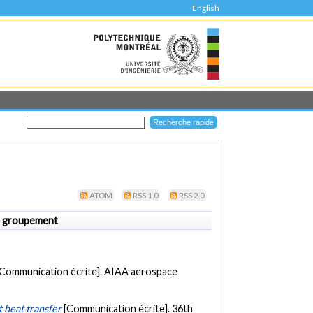
English
ATOM
RSS 1.0
RSS 2.0
 groupement
[Communication écrite]. AIAA aerospace
t heat transfer
[Communication écrite]. 36th