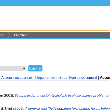
rir
Chercher
:
Auteurs ou autrices
|
Département
|
Sous-type de document
|
Aucun
vier 2003).
Second order uncertainty analysis in phase change problems
d, J. (juin 2003).
A general sensitivity equation formulation for turbulen