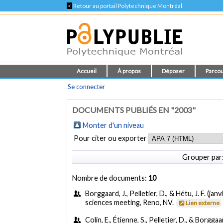
<
Retour au portail Polytechnique Montréal
Accueil
À propos
Déposer
Parcou
Se connecter
DOCUMENTS PUBLIÉS EN "2003"
Monter d'un niveau
Pour citer ou exporter
Grouper par
Nombre de documents:
10
Borggaard, J., Pelletier, D., & Hétu, J. F. (jan
sciences meeting, Reno, NV.
Lien externe
Colin, E., Étienne, S., Pelletier, D., & Borggaar