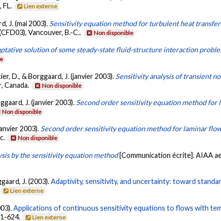
 FL.
Lien externe
rd, J. (mai 2003).
Sensitivity equation method for turbulent heat transfer
CFD03), Vancouver, B.-C..
Non disponible
ptative solution of some steady-state fluid-structure interaction probl
le
tier, D., & Borggaard, J. (janvier 2003).
Sensitivity analysis of transient 
r, Canada.
Non disponible
rggaard, J. (janvier 2003).
Second order sensitivity equation method for 
Non disponible
(janvier 2003).
Second order sensitivity equation method for laminar flo
c.
Non disponible
sis by the sensitivity equation method
[Communication écrite]. AIAA a
ggaard, J. (2003).
Adaptivity, sensitivity, and uncertainty: toward standa
Lien externe
003).
Applications of continuous sensitivity equations to flows with 
611-624.
Lien externe