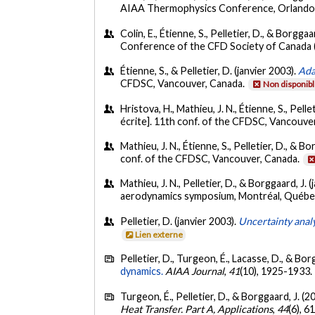
AIAA Thermophysics Conference, Orlando,
Colin, E., Étienne, S., Pelletier, D., & Borggaa
Conference of the CFD Society of Canada (
Étienne, S., & Pelletier, D. (janvier 2003).
Ada
CFDSC, Vancouver, Canada.
Non disponib
Hristova, H., Mathieu, J. N., Étienne, S., Pelle
écrite]. 11th conf. of the CFDSC, Vancouve
Mathieu, J. N., Étienne, S., Pelletier, D., & Bo
conf. of the CFDSC, Vancouver, Canada.
Mathieu, J. N., Pelletier, D., & Borggaard, J. 
aerodynamics symposium, Montréal, Québe
Pelletier, D. (janvier 2003).
Uncertainty analy
Lien externe
Pelletier, D., Turgeon, É., Lacasse, D., & Bor
dynamics.
AIAA Journal
,
41
(10), 1925-1933.
Turgeon, É., Pelletier, D., & Borggaard, J. (2
Heat Transfer. Part A, Applications
,
44
(6), 