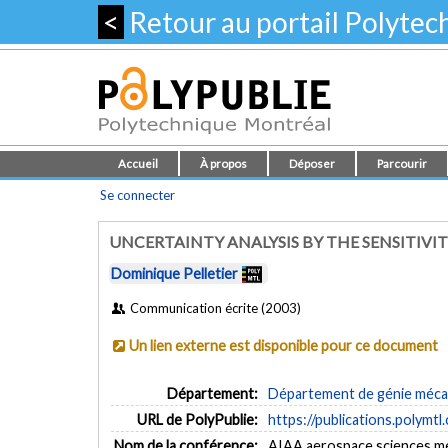
<
Retour au portail Polyte
Accueil
À propos
Déposer
Parcourir
Se connecter
UNCERTAINTY ANALYSIS BY THE SENSITIV
Dominique Pelletier
Communication écrite (2003)
Un lien externe est disponible pour ce document
Département:
Département de génie méca
URL de PolyPublie:
https://publications.polymtl
Nom de la conférence:
AIAA aerospace sciences m