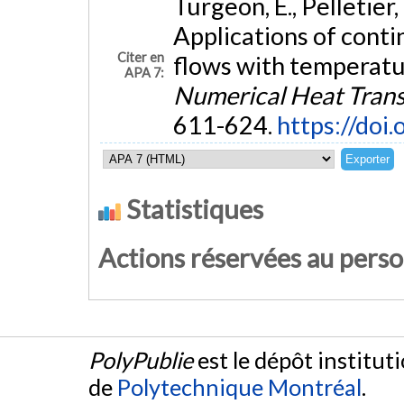
Turgeon, É., Pelletier,
Applications of conti
Citer en
flows with temperatu
APA 7:
Numerical Heat Transf
611-624.
https://do
Statistiques
Actions réservées au pers
PolyPublie
est le dépôt institut
de
Polytechnique Montréal
.