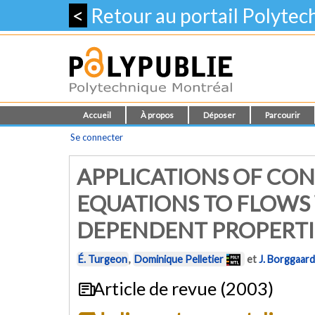
<
Retour au portail Polyte
Accueil
À propos
Déposer
Parcourir
Se connecter
APPLICATIONS OF CON
EQUATIONS TO FLOWS
DEPENDENT PROPERTI
É. Turgeon
,
Dominique Pelletier
et
J. Borggaard
Article de revue (2003)