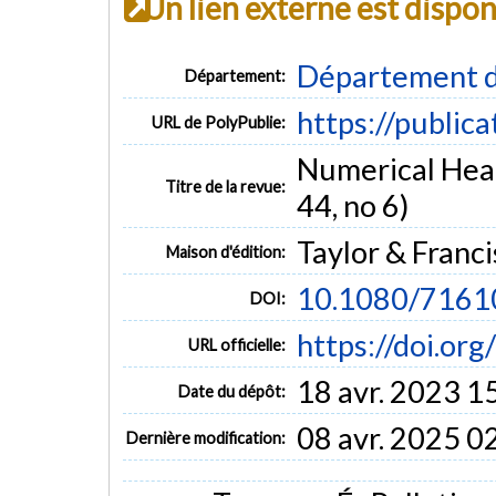
Un lien externe est dispo
Département d
Département:
https://public
URL de PolyPublie:
Numerical Heat 
Titre de la revue:
44, no 6)
Taylor & Franci
Maison d'édition:
10.1080/7161
DOI:
https://doi.o
URL officielle:
18 avr. 2023 1
Date du dépôt:
08 avr. 2025 0
Dernière modification: