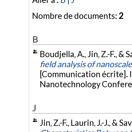
Nombre de documents:
2
B
Boudjella, A., Jin, Z.-F., &
field analysis of nanoscale
[Communication écrite]. 
Nanotechnology Conferen
J
Jin, Z.-F., Laurin, J.-J., & Sa