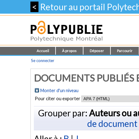
<
Retour au portail Polyte
Accueil
À propos
Déposer
Parcourir
Se connecter
DOCUMENTS PUBLIÉS E
Monter d'un niveau
Pour citer ou exporter
Grouper par:
Auteurs ou a
de document
Aller à :
B
|
J