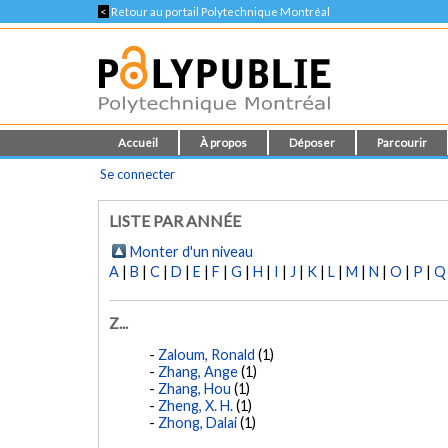
<
Retour au portail Polytechnique Montréal
Accueil
À propos
Déposer
Parcourir
Se connecter
LISTE PAR ANNÉE
Monter d'un niveau
A
|
B
|
C
|
D
|
E
|
F
|
G
|
H
|
I
|
J
|
K
|
L
|
M
|
N
|
O
|
P
|
Q
Z...
Zaloum, Ronald
(1)
Zhang, Ange
(1)
Zhang, Hou
(1)
Zheng, X. H.
(1)
Zhong, Dalai
(1)