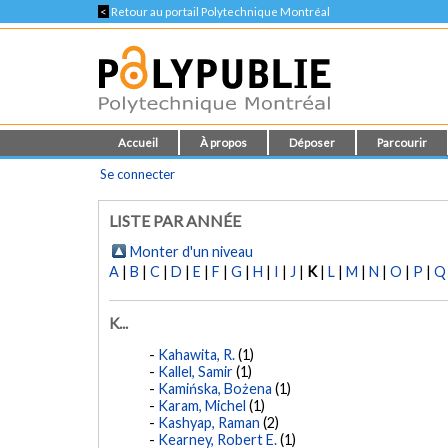
<
Retour au portail Polytechnique Montréal
Accueil
À propos
Déposer
Parcourir
Se connecter
LISTE PAR ANNÉE
Monter d'un niveau
A
|
B
|
C
|
D
|
E
|
F
|
G
|
H
|
I
|
J
|
K
|
L
|
M
|
N
|
O
|
P
|
Q
K...
Kahawita, R.
(1)
Kallel, Samir
(1)
Kamińska, Bożena
(1)
Karam, Michel
(1)
Kashyap, Raman
(2)
Kearney, Robert E.
(1)