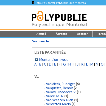
<
Retour au portail Polytechnique Montréal
Accueil
À propos
Déposer
Parcou
Se connecter
LISTE PAR ANNÉE
Monter d'un niveau
A
|
B
|
C
|
D
|
E
|
F
|
G
|
H
|
I
|
J
|
K
|
L
|
M
|
N
|
O
V...
Vahldieck, Ruediger
(6)
Valiquette, Benoît
(2)
Valkov, Theodore V.
(1)
Vallee, M. A.
(1)
Van Weeren, Niels
(1)
Vendittoli, Mario
(1)