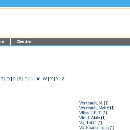
rir
Chercher
|
P
|
Q
|
R
|
S
|
T
|
U
|
V
|
W
|
X
|
Y
|
Z
Verreault, M.
(1)
Verreault, Maïté
(1)
Villas, J. E. T.
(1)
Vinet, Alain
(1)
Vu, Thi C.
(1)
Vu-Khanh, Toan
(1)