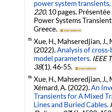
power system transients.
220
, 10 pages. Présentée
Power Systems Transients
Greece.
Lien externe
Xue, H., Mahseredjian, J., 
(2022).
Analysis of cross
model parameters.
IEEE T
38
(1), 46-55.
Lien externe
Xue, H., Mahseredjian, J., 
Xémard, A. (2022).
An Inv
Transients for A Mixed 
Lines and Buried Cables.