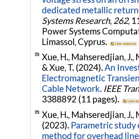
dedicated metallic return
Systems Research
,
262
, 
Power Systems Computat
Limassol, Cyprus.
Lien externe
Xue, H., Mahseredjian, J., M
& Xue, T. (2024).
An Inves
Electromagnetic Transi
Cable Network.
IEEE Tra
3388892 (11 pages).
Lien e
Xue, H., Mahseredjian, J., M
(2023).
Parametric study
method for overhead lines