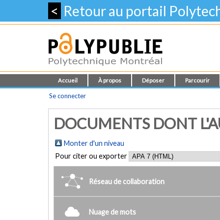
<
Retour au portail Polyte
Accueil
À propos
Déposer
Parcourir
Se connecter
DOCUMENTS DONT L'AU
Monter d'un niveau
Pour citer ou exporter
Réseau de collaboration
Nuage de mots