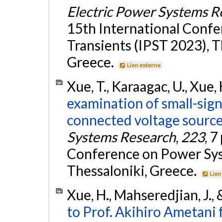
Electric Power Systems R
15th International Conf
Transients (IPST 2023), T
Greece.
Lien externe
Xue, T., Karaagac, U., Xue,
examination of small-signa
connected voltage source
Systems Research
,
223
, 
Conference on Power Sys
Thessaloniki, Greece.
Lien
Xue, H., Mahseredjian, J., 
to Prof. Akihiro Ametani 