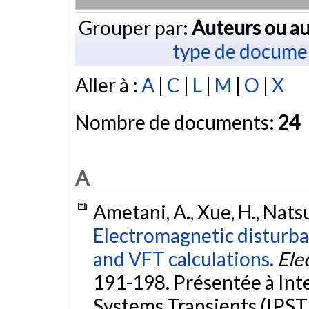
Grouper par:
Auteurs ou au
type de docume
Aller à :
A
|
C
|
L
|
M
|
O
|
X
Nombre de documents:
24
A
Ametani, A., Xue, H., Natsu
Electromagnetic disturba
and VFT calculations.
Ele
191-198. Présentée à In
Systems Transients (IPST 