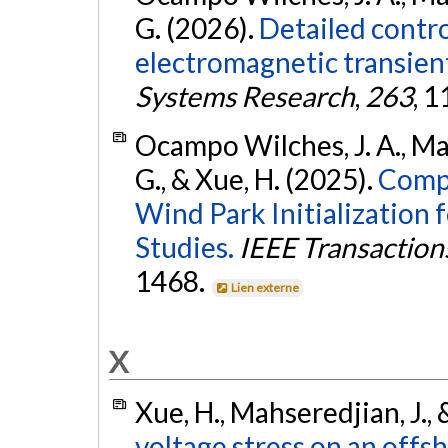
G. (2026).
Detailed contro
electromagnetic transien
Systems Research
,
263
, 
Ocampo Wilches, J. A., Mahs
G., & Xue, H. (2025).
Compr
Wind Park Initialization 
Studies.
IEEE Transaction
1468.
Lien externe
X
Xue, H., Mahseredjian, J.,
voltage stress on an off