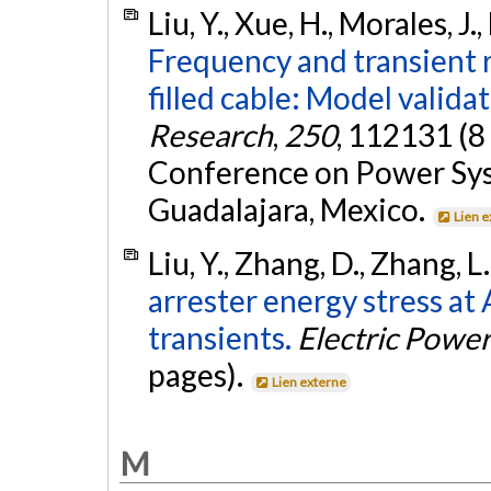
Liu, Y., Xue, H., Morales, J.
Frequency and transient r
filled cable: Model validat
Research
,
250
, 112131 (8
Conference on Power Sys
Guadalajara, Mexico.
Lien 
Liu, Y., Zhang, D., Zhang, L
arrester energy stress at
transients.
Electric Powe
pages).
Lien externe
M