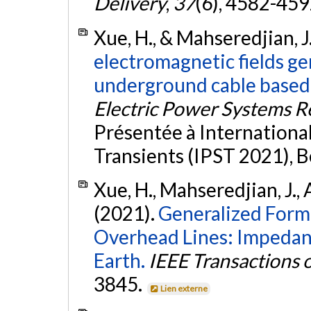
Delivery
,
37
(6), 4582-459
Xue, H., & Mahseredjian, J
electromagnetic fields ge
underground cable based 
Electric Power Systems R
Présentée à Internation
Transients (IPST 2021), B
Xue, H., Mahseredjian, J., A
(2021).
Generalized Formu
Overhead Lines: Impedan
Earth.
IEEE Transactions 
3845.
Lien externe