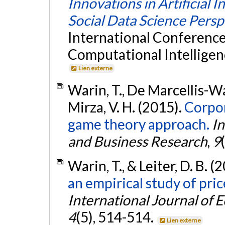
Innovations in Artificial 
Social Data Science Persp
International Conferenc
Computational Intelligenc
Lien externe
Warin, T., De Marcellis-Wa
Mirza, V. H. (2015).
Corpor
game theory approach.
In
and Business Research
,
9
Warin, T., & Leiter, D. B. (
an empirical study of pric
International Journal of
4
(5), 514-514.
Lien externe