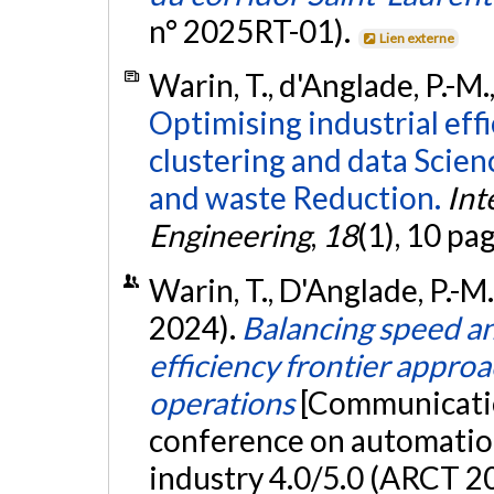
n° 2025RT-01).
Lien externe
Warin, T., d'Anglade, P.-M
Optimising industrial eff
clustering and data Scien
and waste Reduction.
Int
Engineering
,
18
(1), 10 pa
Warin, T., D'Anglade, P.-M
2024).
Balancing speed and
efficiency frontier approa
operations
[Communicatio
conference on automatio
industry 4.0/5.0 (ARCT 20