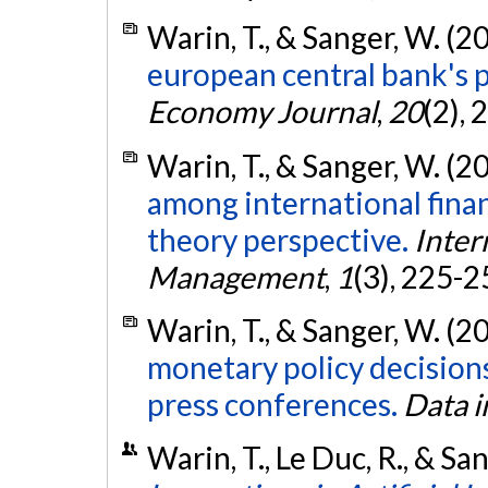
Warin, T., & Sanger, W. (2
european central bank's p
Economy Journal
,
20
(2),
Warin, T., & Sanger, W. (2
among international finan
theory perspective.
Inter
Management
,
1
(3), 225-2
Warin, T., & Sanger, W. (2
monetary policy decisions
press conferences.
Data i
Warin, T., Le Duc, R., & S