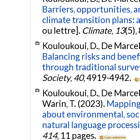
Barriers, opportunities, a
climate transition plans: 
ou lettre].
Climate
,
13
(5),
Kouloukoui, D., De Marcell
Balancing risks and benefi
through traditional surve
Society
,
40
, 4919-4942.
Kouloukoui, D., De Marcell
Warin, T. (2023).
Mapping 
about environmental, soc
natural language processi
414
, 11 pages.
Lien externe