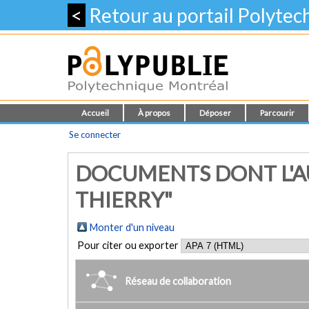
<
Retour au portail Polyte
Accueil
À propos
Déposer
Parcourir
Se connecter
DOCUMENTS DONT L'AU
THIERRY"
Monter d'un niveau
Pour citer ou exporter
Réseau de collaboration