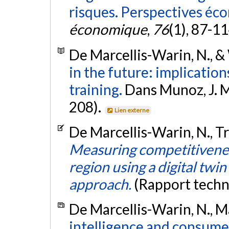
risques. Perspectives éc
économique
,
76
(1), 87-1
De Marcellis-Warin, N., & 
in the future: implication
training.
Dans Munoz, J. M.
208).
Lien externe
De Marcellis-Warin, N., Tr
Measuring competitivenes
region using a digital twin
approach.
(Rapport tech
De Marcellis-Warin, N., Ma
intelligence and consume