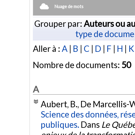
Nuage de mots
Grouper par:
Auteurs ou au
type de docume
Aller à :
A
|
B
|
C
|
D
|
F
|
H
|
K
Nombre de documents:
50
A
Aubert, B., De Marcellis-W
Science des données, rése
publiques.
Dans
Le Québe
enjeux de la transformat