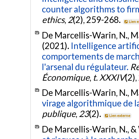
counter algorithms to firm
ethics
,
2
(2), 259-268.
Lien 
De Marcellis-Warin, N., Mar
(2021).
Intelligence artif
comportements de marché 
l'arsenal du régulateur.
Re
Économique
,
t. XXXIV
(2)
De Marcellis-Warin, N., Ma
virage algorithmique de la
publique
,
23
(2).
Lien externe
De Marcellis-Warin, N., & 