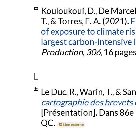
Kouloukoui, D., De Marcell
T., & Torres, E. A. (2021).
F
of exposure to climate ri
largest carbon-intensive 
Production
,
306
, 16 page
L
Le Duc, R., Warin, T., & Sa
cartographie des brevets en
[Présentation]. Dans 86e
QC.
Lien externe