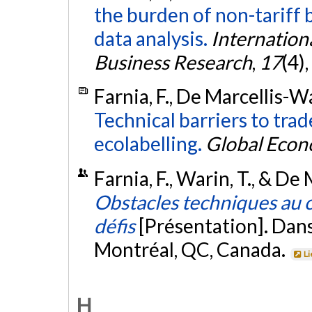
the burden of non-tariff b
data analysis.
Internation
Business Research
,
17
(4)
Farnia, F., De Marcellis-Wa
Technical barriers to tra
ecolabelling.
Global Econ
Farnia, F., Warin, T., & De
Obstacles techniques au 
défis
[Présentation]. Dan
Montréal, QC, Canada.
Li
H