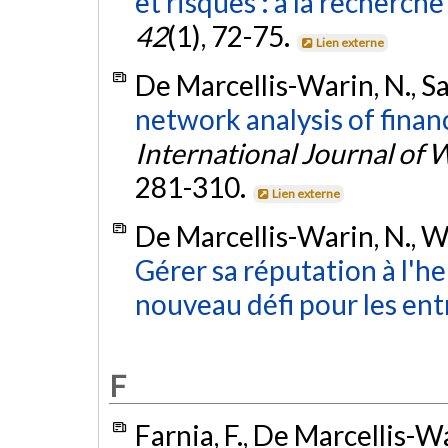
et risques : à la recherch
42
(1), 72-75.
Lien externe
De Marcellis-Warin, N., Sa
network analysis of finan
International Journal o
281-310.
Lien externe
De Marcellis-Warin, N., Wa
Gérer sa réputation à l'h
nouveau défi pour les ent
F
Farnia, F., De Marcellis-Wa