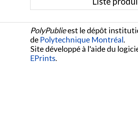
Liste produ
PolyPublie
est le dépôt institut
de
Polytechnique Montréal
.
Site développé à l'aide du logicie
EPrints
.