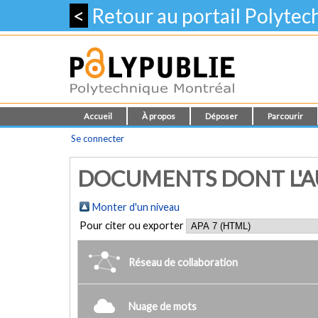
<
Retour au portail Polyte
Accueil
À propos
Déposer
Parcourir
Se connecter
DOCUMENTS DONT L'AUT
Monter d'un niveau
Pour citer ou exporter
Réseau de collaboration
Nuage de mots