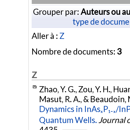
Grouper par:
Auteurs ou au
type de docume
Aller à :
Z
Nombre de documents:
3
Z
Zhao, Y. G., Zou, Y. H., Huang
Masut, R. A., & Beaudoin,
Dynamics in InAsₓP₁₋ₓ/InP
Quantum Wells.
Journal 
4435.