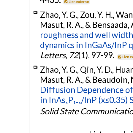
Lien externe
Zhao, Y. G., Zou, Y. H., Wang,
Masut, R. A., & Bensaada, 
roughness and well width 
dynamics in InGaAs/InP 
Letters
,
72
(1), 97-99.
Lien e
Zhao, Y. G., Qin, Y. D., Huang
Masut, R. A., & Beaudoin,
Diffusion Dependence of 
in InAsₓP₁₋ₓ/InP (x≤0.35)
Solid State Communicati