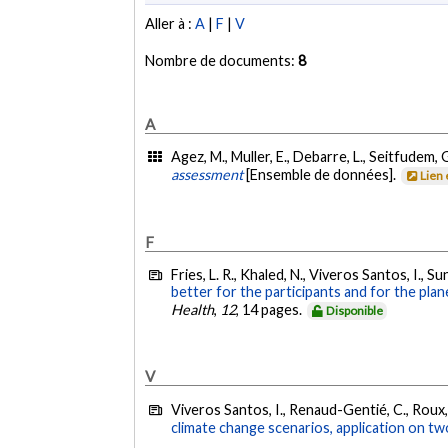
Aller à :
A
|
F
|
V
Nombre de documents:
8
A
Agez, M., Muller, E., Debarre, L., Seitfudem, G
assessment
[Ensemble de données].
Lien
F
Fries, L. R., Khaled, N., Viveros Santos, I., Su
better for the participants and for the pla
Health
,
12
, 14 pages.
Disponible
V
Viveros Santos, I., Renaud-Gentié, C., Roux, P
climate change scenarios, application on tw