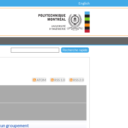
English
ATOM
RSS 1.0
RSS 2.0
cun groupement