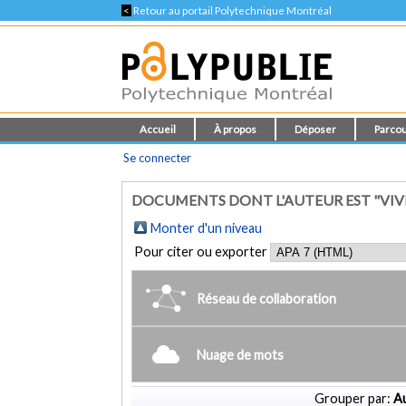
<
Retour au portail Polytechnique Montréal
Accueil
À propos
Déposer
Parcou
Se connecter
DOCUMENTS DONT L'AUTEUR EST "VIV
Monter d'un niveau
Pour citer ou exporter
Réseau de collaboration
Nuage de mots
Grouper par:
Au