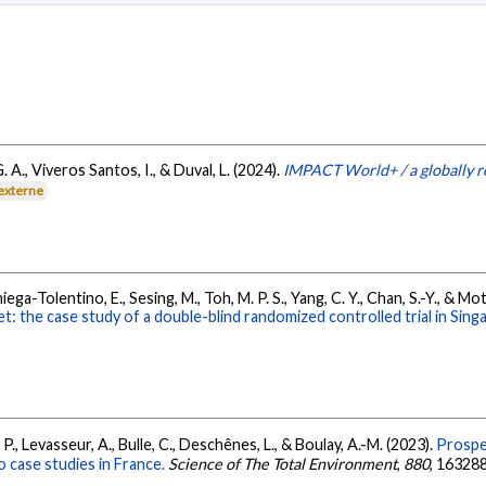
. A., Viveros Santos, I., & Duval, L. (2024).
IMPACT World+ / a globally re
 externe
niega-Tolentino, E., Sesing, M., Toh, M. P. S., Yang, C. Y., Chan, S.-Y., & Mo
net: the case study of a double-blind randomized controlled trial in S
., Levasseur, A., Bulle, C., Deschênes, L., & Boulay, A.-M. (2023).
Prospec
o case studies in France.
Science of The Total Environment
,
880
, 16328